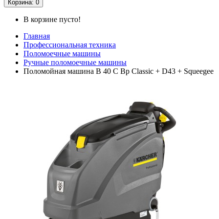
Корзина
: 0
В корзине пусто!
Главная
Профессиональная техника
Поломоечные машины
Ручные поломоечные машины
Поломойная машина B 40 C Bp Classic + D43 + Squeegee