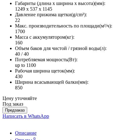
Габариты (длина х ширина х высота)(мм):
1249 x 537 x 1145
Давление прижима щетки(g/cm²):
22
Макс. производительность по площади(м²/ч):
1700
Масса с аккумулятором(кг):
160
Объем баков для чистой / грязной воды(л):
40 / 40
Потребляемая мощность(Вт):
up to 1100
Рабочая ширина щеток(мм):
430
Ширина всасывающей балки(мм):
850
Цену уточняйте
Под заказ
Предзаказ
Написать в WhatsApp
Описание
0