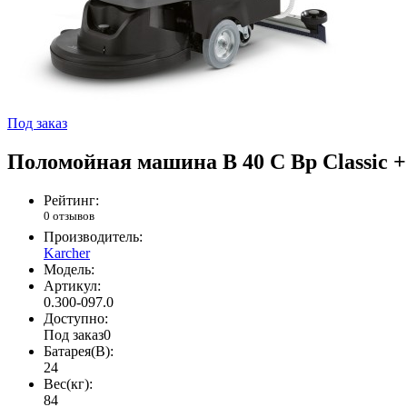
Под заказ
Поломойная машина B 40 C Bp Classic +
Рейтинг:
0 отзывов
Производитель:
Karcher
Модель:
Артикул:
0.300-097.0
Доступно:
Под заказ
0
Батарея(В):
24
Вес(кг):
84