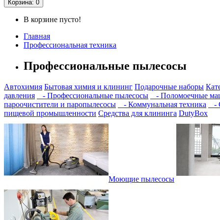
Корзина
: 0
В корзине пусто!
Главная
Профессиональная техника
Профессиональные пылесосы
Автохимия
Бытовая химия и клининг
Подарочные наборы
Кат
давления
- Профессиональные пылесосы
- Поломоечные м
пароочистители и паропылесосы
- Коммунальная техника
- 
пищевой промышленности
Средства для клининга
DutyBox
Моющие пылесосы