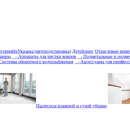
егорияНеУказана (автоподстановка)
Детейлинг
Отраслевые реше
ашины
- Аппараты для чистки ковров
- Подметальные и подм
Системы оборотного водоснабжения
- Аксессуары для професс
Пылесосы влажной и сухой уборки