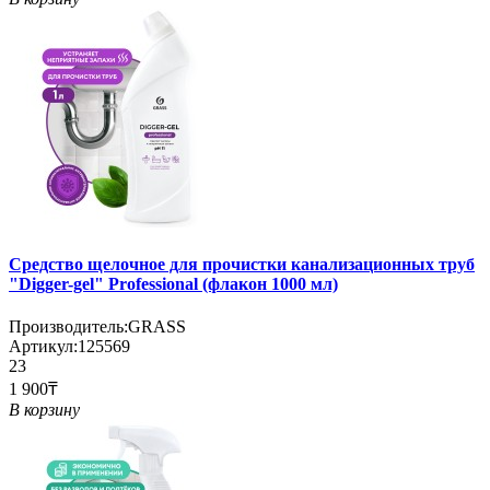
Средство щелочное для прочистки канализационных труб
"Digger-gel" Professional (флакон 1000 мл)
Производитель:
GRASS
Артикул:
125569
23
1 900₸
В корзину