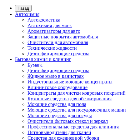
Назад
Автохимия
Автокосметика
Автохимия для моек
Ароматизаторы для авто
Защитные покрытия автомобиля
Очистители для автомобиля
Технические жидкости
Дезинфицирующие средства
Бытовая химия и клининг
Бумага
Дезинфицирующие средства
Жидкое мыло в канистрах
Индустриальные моющие концентраты
Клининговое оборудование
Концентраты для чистки ковровых покрытий
Кухонные средства для обезжиривания
Моющие средства для пола
Моющие средства для посудомоечных машин
Моющие средства для посуды
Очистители бытовых стекол и зеркал
Профессиональные средства для клининга
Пятновыводители для тканей
Средства для ежедневной уборки