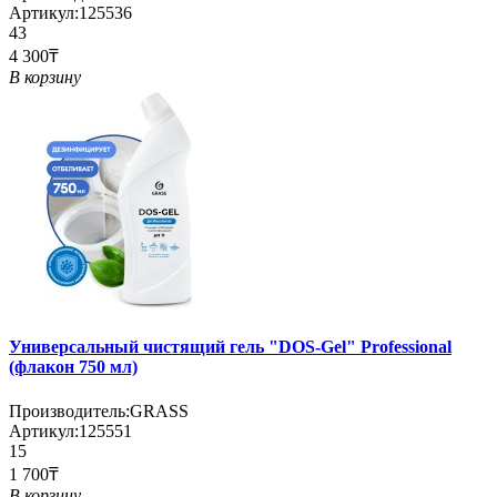
Артикул:
125536
43
4 300₸
В корзину
Универсальный чистящий гель "DOS-Gel" Professional
(флакон 750 мл)
Производитель:
GRASS
Артикул:
125551
15
1 700₸
В корзину