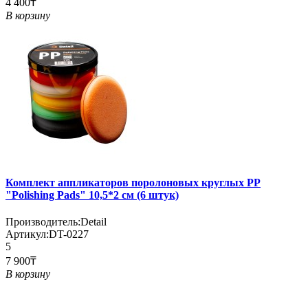
4 400₸
В корзину
Комплект аппликаторов поролоновых круглых PP
"Polishing Pads" 10,5*2 см (6 штук)
Производитель:
Detail
Артикул:
DT-0227
5
7 900₸
В корзину