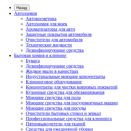
Назад
Автохимия
Автокосметика
Автохимия для моек
Ароматизаторы для авто
Защитные покрытия автомобиля
Очистители для автомобиля
Технические жидкости
Дезинфицирующие средства
Бытовая химия и клининг
Бумага
Дезинфицирующие средства
Жидкое мыло в канистрах
Индустриальные моющие концентраты
Клининговое оборудование
Концентраты для чистки ковровых покрытий
Кухонные средства для обезжиривания
Моющие средства для пола
Моющие средства для посудомоечных машин
Моющие средства для посуды
Очистители бытовых стекол и зеркал
Профессиональные средства для клининга
Пятновыводители для тканей
Средства для ежедневной уборки