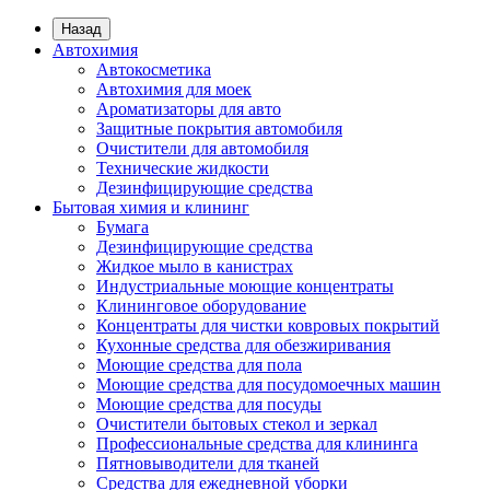
Назад
Автохимия
Автокосметика
Автохимия для моек
Ароматизаторы для авто
Защитные покрытия автомобиля
Очистители для автомобиля
Технические жидкости
Дезинфицирующие средства
Бытовая химия и клининг
Бумага
Дезинфицирующие средства
Жидкое мыло в канистрах
Индустриальные моющие концентраты
Клининговое оборудование
Концентраты для чистки ковровых покрытий
Кухонные средства для обезжиривания
Моющие средства для пола
Моющие средства для посудомоечных машин
Моющие средства для посуды
Очистители бытовых стекол и зеркал
Профессиональные средства для клининга
Пятновыводители для тканей
Средства для ежедневной уборки