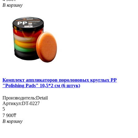
В корзину
Комплект аппликаторов поролоновых круглых PP
"Polishing Pads" 10,5*2 см (6 штук)
Производитель:
Detail
Артикул:
DT-0227
5
7 900₸
В корзину