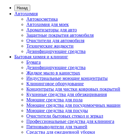
Назад
Автохимия
Автокосметика
Автохимия для моек
Ароматизаторы для авто
Защитные покрытия автомобиля
Очистители для автомобиля
Технические жидкости
Дезинфицирующие средства
Бытовая химия и клининг
Бумага
Дезинфицирующие средства
Жидкое мыло в канистрах
Индустриальные моющие концентраты
Клининговое оборудование
Концентраты для чистки ковровых покрытий
Кухонные средства для обезжиривания
Моющие средства для пола
Моющие средства для посудомоечных машин
Моющие средства для посуды
Очистители бытовых стекол и зеркал
Профессиональные средства для клининга
Пятновыводители для тканей
Средства для ежедневной уборки