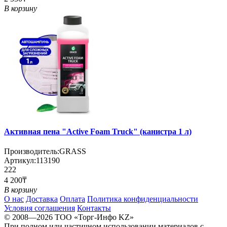
В корзину
Активная пена "Active Foam Truck" (канистра 1 л)
Производитель:
GRASS
Артикул:
113190
222
4 200₸
В корзину
О нас
Доставка
Оплата
Политика конфиденциальности
Условия соглашения
Контакты
© 2008—2026 TOO «Торг-Инфо KZ»
При полном или частичном использовании материалов с