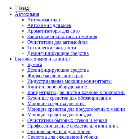
Назад
Автохимия
Автокосметика
Автохимия для моек
Ароматизаторы для авто
Защитные покрытия автомобиля
Очистители для автомобиля
Технические жидкости
Дезинфицирующие средства
Бытовая химия и клининг
Бумага
Дезинфицирующие средства
Жидкое мыло в канистрах
Индустриальные моющие концентраты
Клининговое оборудование
Концентраты для чистки ковровых покрытий
Кухонные средства для обезжиривания
Моющие средства для пола
Моющие средства для посудомоечных машин
Моющие средства для посуды
Очистители бытовых стекол и зеркал
Профессиональные средства для клининга
Пятновыводители для тканей
Средства для ежедневной уборки