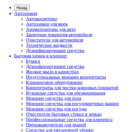
Назад
Автохимия
Автокосметика
Автохимия для моек
Ароматизаторы для авто
Защитные покрытия автомобиля
Очистители для автомобиля
Технические жидкости
Дезинфицирующие средства
Бытовая химия и клининг
Бумага
Дезинфицирующие средства
Жидкое мыло в канистрах
Индустриальные моющие концентраты
Клининговое оборудование
Концентраты для чистки ковровых покрытий
Кухонные средства для обезжиривания
Моющие средства для пола
Моющие средства для посудомоечных машин
Моющие средства для посуды
Очистители бытовых стекол и зеркал
Профессиональные средства для клининга
Пятновыводители для тканей
Средства для ежедневной уборки