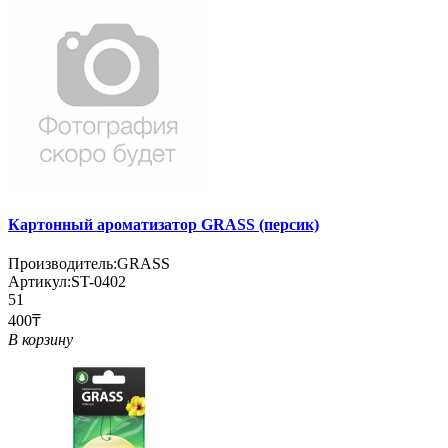
Картонный ароматизатор GRASS (персик)
Производитель:
GRASS
Артикул:
ST-0402
51
400₸
В корзину