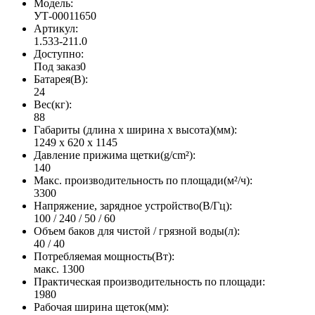
Модель:
УТ-00011650
Артикул:
1.533-211.0
Доступно:
Под заказ
0
Батарея(В):
24
Вес(кг):
88
Габариты (длина х ширина х высота)(мм):
1249 x 620 x 1145
Давление прижима щетки(g/cm²):
140
Макс. производительность по площади(м²/ч):
3300
Напряжение, зарядное устройство(В/Гц):
100 / 240 / 50 / 60
Объем баков для чистой / грязной воды(л):
40 / 40
Потребляемая мощность(Вт):
макс. 1300
Практическая производительность по площади:
1980
Рабочая ширина щеток(мм):