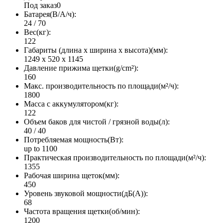
Под заказ
0
Батарея(В/А/ч):
24 / 70
Вес(кг):
122
Габариты (длина х ширина х высота)(мм):
1249 x 520 x 1145
Давление прижима щетки(g/cm²):
160
Макс. производительность по площади(м²/ч):
1800
Масса с аккумулятором(кг):
122
Объем баков для чистой / грязной воды(л):
40 / 40
Потребляемая мощность(Вт):
up to 1100
Практическая производительность по площади(м²/ч):
1355
Рабочая ширина щеток(мм):
450
Уровень звуковой мощности(дБ(А)):
68
Частота вращения щетки(об/мин):
1200