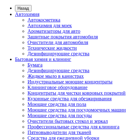
Назад
Автохимия
Автокосметика
Автохимия для моек
Ароматизаторы для авто
Защитные покрытия автомобиля
Очистители для автомобиля
Технические жидкости
Дезинфицирующие средства
Бытовая химия и клининг
Бумага
Дезинфицирующие средства
Жидкое мыло в канистрах
Индустриальные моющие концентраты
Клининговое оборудование
Концентраты для чистки ковровых покрытий
Кухонные средства для обезжиривания
Моющие средства для пола
Моющие средства для посудомоечных машин
Моющие средства для посуды
Очистители бытовых стекол и зеркал
Профессиональные средства для клининга
Пятновыводители для тканей
Средства для ежедневной уборки