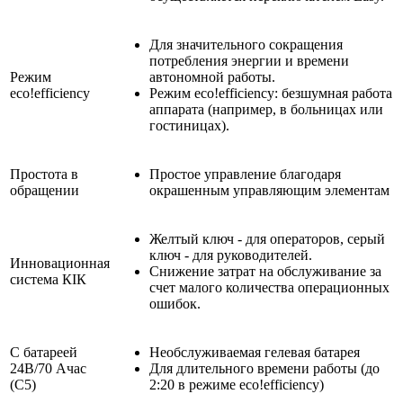
Для значительного сокращения
потребления энергии и времени
Режим
автономной работы.
eco!efficiency
Режим
eco!efficiency
: безшумная работа
аппарата (например, в больницах или
гостиницах).
Простота в
Простое управление благодаря
обращении
окрашенным управляющим элементам
Желтый ключ - для операторов, серый
ключ - для руководителей.
Инновационная
Снижение затрат на обслуживание за
система КIК
счет малого количества операционных
ошибок.
С батареей
Необслуживаемая гелевая батарея
24В/70 Aчас
Для длительного времени работы (до
(C5)
2:20 в режиме
eco!efficiency
)