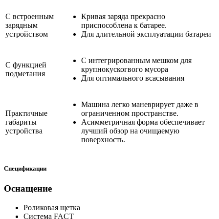
С встроенным
Кривая заряда прекрасно
зарядным
приспособлена к батарее.
устройством
Для длительной эксплуатации батареи
С интегрированным мешком для
С функцией
крупнокускогвого мусора
подметания
Для оптимального всасывания
Машина легко маневрирует даже в
Практичные
ограниченном пространстве.
габариты
Асимметричная форма обеспечивает
устройства
лучший обзор на очищаемую
поверхность.
Спецификации
Оснащение
Роликовая щетка
Система FACT