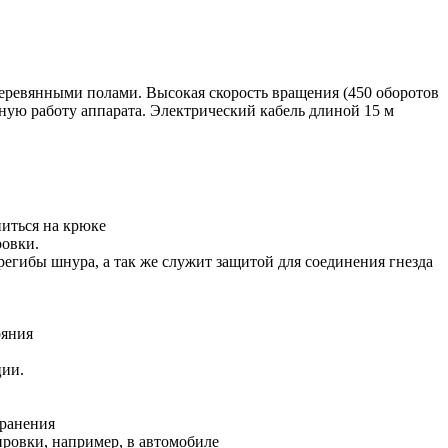
еревянными полами. Высокая скорость вращения (450 оборотов
ную работу аппарата. Электрический кабель длиной 15 м
ниться на крюке
ровки.
регибы шнура, а так же служит защитой для соединения гнезда
ояния
ции.
хранения
ировки, например, в автомобиле