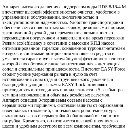
Аппарат высокого давления с подогревом воды HDS 8/18-4 M
впечатляет высокой эффективностью очистки, удобством в
управлении и обслуживании, экологичностью и
эксплуатационной надежностью. Удобство транспортировки
обеспечивается поворотным колесиком, резиновыми шинами,
эргономичной ручкой для перемещения, возможностью
перемещения погрузчиком и закрепления на время перевозки.
Режим
eco!efficiency
в сочетании с высоким КПД насоса,
оптимизированной горелкой, оснащенной турбонагнетателем
воздуха, и системами дозирования чистящего средства и
умягчителя гарантирует высочайшую эффективность очистки,
которой способствуют также запатентованная конструкция
сопел и специальные принадлежности. Пистолет
EASY!Force
сводит усилие удержания рычага к нулю за счет
использования силы отдачи струи высокого давления, а
быстродействующие разъемы
EASY!Lock
позволяют
присоединять и отсоединять принадлежности в 5 раз быстрее,
чем при использовании обычных резьбовых разъемов.
Аппарат оснащен 3-поршневым осевым насосом с
керамическими поршнями, системой защиты от образования
известковых отложений, системой контроля температуры
выхлопных газов и термостойкой облицовкой выхлопного
патрубка. Кроме того, он отличается высокой прочностью
шасси и удобным доступом ко всем компонентам, требующим