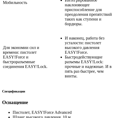
Интегрированное
Мобильность
наклоняющее
приспособление для
преодоления препятствий
таких как ступени и
бордюры.
И наконец, работа без
усталости: пистолет
Для экономии сил и
высокого давления
времени: пистолет
EASY!Force
.
EASY!Force
и
Быстродействующие
быстроразъемные
разъемы
EASY!Lock
:
соединения
EASY!Lock
.
прочные и надежные. И в
пять раз быстрее, чем
винты.
Спецификации
Оснащение
Пистолет,
EASY!Force
Advanced
Шланг высокого давления, 10 м