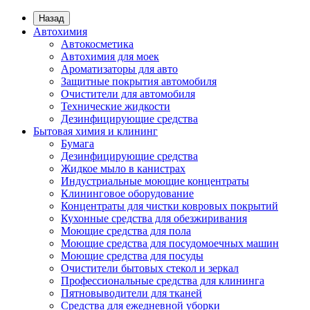
Назад
Автохимия
Автокосметика
Автохимия для моек
Ароматизаторы для авто
Защитные покрытия автомобиля
Очистители для автомобиля
Технические жидкости
Дезинфицирующие средства
Бытовая химия и клининг
Бумага
Дезинфицирующие средства
Жидкое мыло в канистрах
Индустриальные моющие концентраты
Клининговое оборудование
Концентраты для чистки ковровых покрытий
Кухонные средства для обезжиривания
Моющие средства для пола
Моющие средства для посудомоечных машин
Моющие средства для посуды
Очистители бытовых стекол и зеркал
Профессиональные средства для клининга
Пятновыводители для тканей
Средства для ежедневной уборки