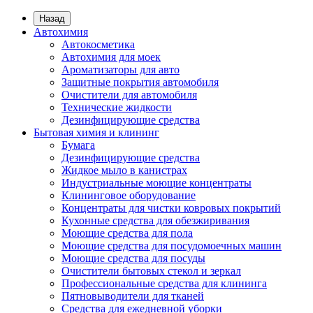
Назад
Автохимия
Автокосметика
Автохимия для моек
Ароматизаторы для авто
Защитные покрытия автомобиля
Очистители для автомобиля
Технические жидкости
Дезинфицирующие средства
Бытовая химия и клининг
Бумага
Дезинфицирующие средства
Жидкое мыло в канистрах
Индустриальные моющие концентраты
Клининговое оборудование
Концентраты для чистки ковровых покрытий
Кухонные средства для обезжиривания
Моющие средства для пола
Моющие средства для посудомоечных машин
Моющие средства для посуды
Очистители бытовых стекол и зеркал
Профессиональные средства для клининга
Пятновыводители для тканей
Средства для ежедневной уборки