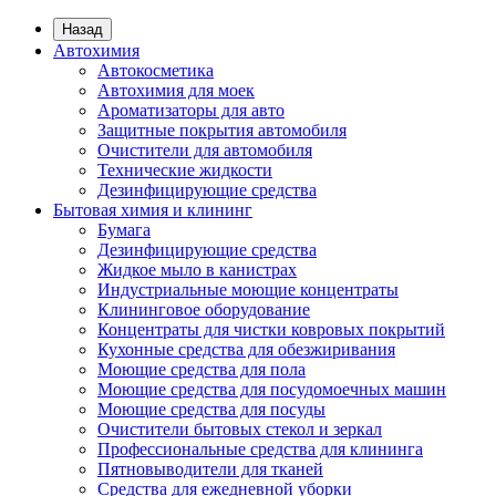
Назад
Автохимия
Автокосметика
Автохимия для моек
Ароматизаторы для авто
Защитные покрытия автомобиля
Очистители для автомобиля
Технические жидкости
Дезинфицирующие средства
Бытовая химия и клининг
Бумага
Дезинфицирующие средства
Жидкое мыло в канистрах
Индустриальные моющие концентраты
Клининговое оборудование
Концентраты для чистки ковровых покрытий
Кухонные средства для обезжиривания
Моющие средства для пола
Моющие средства для посудомоечных машин
Моющие средства для посуды
Очистители бытовых стекол и зеркал
Профессиональные средства для клининга
Пятновыводители для тканей
Средства для ежедневной уборки