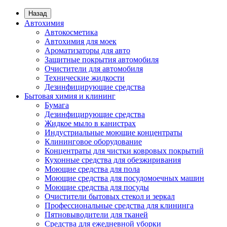
Назад
Автохимия
Автокосметика
Автохимия для моек
Ароматизаторы для авто
Защитные покрытия автомобиля
Очистители для автомобиля
Технические жидкости
Дезинфицирующие средства
Бытовая химия и клининг
Бумага
Дезинфицирующие средства
Жидкое мыло в канистрах
Индустриальные моющие концентраты
Клининговое оборудование
Концентраты для чистки ковровых покрытий
Кухонные средства для обезжиривания
Моющие средства для пола
Моющие средства для посудомоечных машин
Моющие средства для посуды
Очистители бытовых стекол и зеркал
Профессиональные средства для клининга
Пятновыводители для тканей
Средства для ежедневной уборки