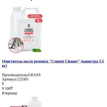
Очиститель после ремонта "Cement Cleaner" (канистра 5,5
кг)
Производитель:
GRASS
Артикул:
125305
8
9 100₸
В корзину