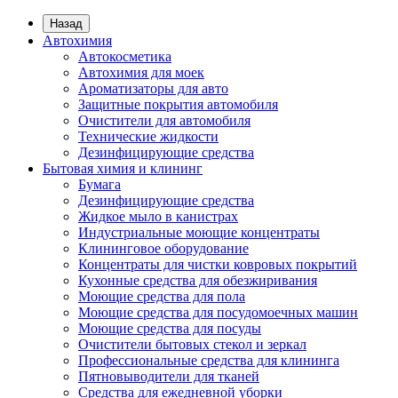
Назад
Автохимия
Автокосметика
Автохимия для моек
Ароматизаторы для авто
Защитные покрытия автомобиля
Очистители для автомобиля
Технические жидкости
Дезинфицирующие средства
Бытовая химия и клининг
Бумага
Дезинфицирующие средства
Жидкое мыло в канистрах
Индустриальные моющие концентраты
Клининговое оборудование
Концентраты для чистки ковровых покрытий
Кухонные средства для обезжиривания
Моющие средства для пола
Моющие средства для посудомоечных машин
Моющие средства для посуды
Очистители бытовых стекол и зеркал
Профессиональные средства для клининга
Пятновыводители для тканей
Средства для ежедневной уборки