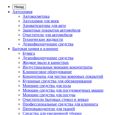
Назад
Автохимия
Автокосметика
Автохимия для моек
Ароматизаторы для авто
Защитные покрытия автомобиля
Очистители для автомобиля
Технические жидкости
Дезинфицирующие средства
Бытовая химия и клининг
Бумага
Дезинфицирующие средства
Жидкое мыло в канистрах
Индустриальные моющие концентраты
Клининговое оборудование
Концентраты для чистки ковровых покрытий
Кухонные средства для обезжиривания
Моющие средства для пола
Моющие средства для посудомоечных машин
Моющие средства для посуды
Очистители бытовых стекол и зеркал
Профессиональные средства для клининга
Пятновыводители для тканей
Средства для ежедневной уборки