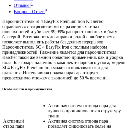
0
Отзывы
0
Вопрос - Ответ
Пароочиститель SI 4 EasyFix Premium Iron Kit легко
справляется с загрязнениями на различных типах
поверхностей и убивает 99,99% распространенных в быту
бактерий. Возможность дозаправки водой в любое время
позволяет выполнять работы без долгих перерывов.
Пароочиститель SC 4 EasyFix Iron с полным набором
принадлежностей. Глажение является для пароочистителя
Kärcher такой же важной областью применения, как и уборка
пола. Благодаря наличию в комплекте парового утюга, модель
SI 4 EasyFix Premium Iron может использоваться и для
глажения. Интенсивная подача пара гарантирует
превосходную утюжку с экономией до 50 % времени.
Особенности и преимущества
Активная система отвода пара для
лучшего проникновения в структуру
ткани.
Активный
Активная система отвода пара
отвод пара
позволяет фиксировать белье на