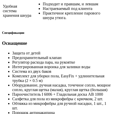
Подходит и правшам, и левшам
Удобная
Настраеваемый под клиента
система
Практичное крепление парового
хранения шнура
шнура утюга.
Спецификации
Оснащение
Защита от детей
Предохранительный клапан
Регулятор расхода пара, на рукоятке
Интегрированная воронка для заливки воды
Система из двух баков
Комплект для уборки пола, EasyFix + удлинительная
трубка (2 × 0.5 м)
Оборудование, ручная насадка, точечное сопло, мощное
сопло, круглая щетка (малая), круглая щетка (большая)
Пароочиститель I 6006 + Гладильная доска AB 1000
Салфетка для пола из микрофибры с крючком, 2 шт.
Обтяжка из микрофибры для ручной насадки, 1 шт., 1
шт.
Порошок антинакипина