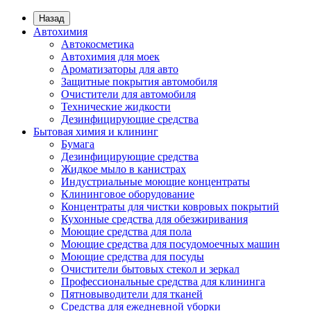
Назад
Автохимия
Автокосметика
Автохимия для моек
Ароматизаторы для авто
Защитные покрытия автомобиля
Очистители для автомобиля
Технические жидкости
Дезинфицирующие средства
Бытовая химия и клининг
Бумага
Дезинфицирующие средства
Жидкое мыло в канистрах
Индустриальные моющие концентраты
Клининговое оборудование
Концентраты для чистки ковровых покрытий
Кухонные средства для обезжиривания
Моющие средства для пола
Моющие средства для посудомоечных машин
Моющие средства для посуды
Очистители бытовых стекол и зеркал
Профессиональные средства для клининга
Пятновыводители для тканей
Средства для ежедневной уборки