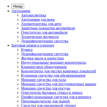
Назад
Автохимия
Автокосметика
Автохимия для моек
Ароматизаторы для авто
Защитные покрытия автомобиля
Очистители для автомобиля
Технические жидкости
Дезинфицирующие средства
Бытовая химия и клининг
Бумага
Дезинфицирующие средства
Жидкое мыло в канистрах
Индустриальные моющие концентраты
Клининговое оборудование
Концентраты для чистки ковровых покрытий
Кухонные средства для обезжиривания
Моющие средства для пола
Моющие средства для посудомоечных машин
Моющие средства для посуды
Очистители бытовых стекол и зеркал
Профессиональные средства для клининга
Пятновыводители для тканей
Средства для ежедневной уборки