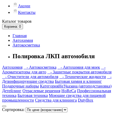
Акции
Контакты
Каталог
товаров
Корзина
: 0
Главная
Автохимия
Автокосметика
Полировка ЛКП автомобиля
Автохимия
- Автокосметика
- Автохимия для моек
-
Ароматизаторы для авто
- Защитные покрытия автомобиля
- Очистители для автомобиля
- Технические жидкости
-
Дезинфицирующие средства
Бытовая химия и клининг
Подарочные наборы
КатегорияНеУказана (автоподстановка)
Детейлинг
Отраслевые решения
HoReCa
Профессиональная
техника
Бытовая техника
Моющие средства для пищевой
промышленности
Средства для клининга
DutyBox
Сортировка: