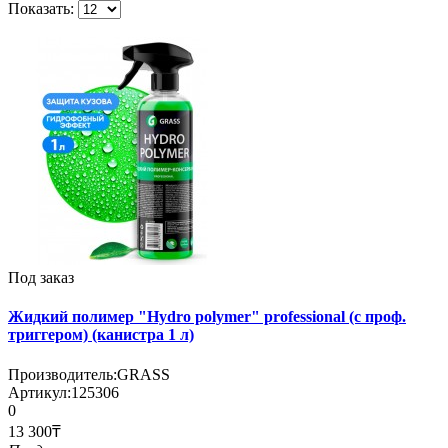
Показать:
Под заказ
Жидкий полимер "Hydro polymer" professional (с проф.
триггером) (канистра 1 л)
Производитель:
GRASS
Артикул:
125306
0
13 300₸