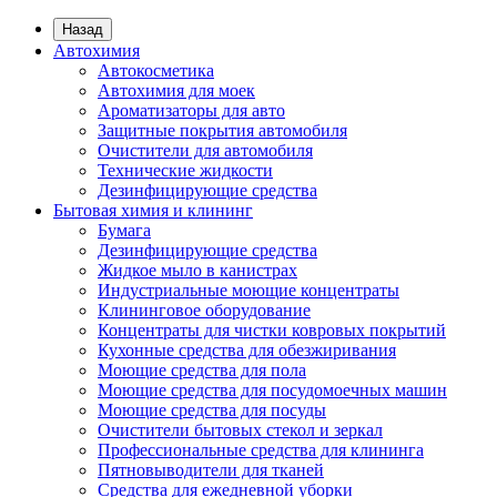
Назад
Автохимия
Автокосметика
Автохимия для моек
Ароматизаторы для авто
Защитные покрытия автомобиля
Очистители для автомобиля
Технические жидкости
Дезинфицирующие средства
Бытовая химия и клининг
Бумага
Дезинфицирующие средства
Жидкое мыло в канистрах
Индустриальные моющие концентраты
Клининговое оборудование
Концентраты для чистки ковровых покрытий
Кухонные средства для обезжиривания
Моющие средства для пола
Моющие средства для посудомоечных машин
Моющие средства для посуды
Очистители бытовых стекол и зеркал
Профессиональные средства для клининга
Пятновыводители для тканей
Средства для ежедневной уборки